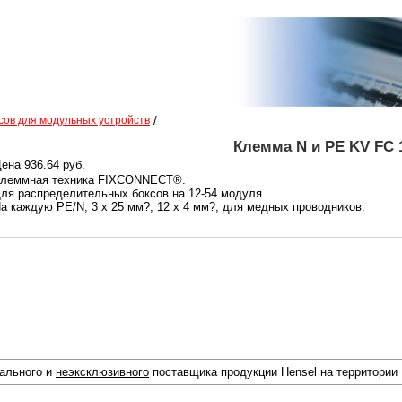
сов для модульных устройств
/
Клемма N и PE KV FC 
ена 936.64 руб.
леммная техника FIXCONNECT®.
ля распределительных боксов на 12-54 модуля.
а каждую PE/N, 3 х 25 мм?, 12 x 4 мм?, для медных проводников.
иального и
неэксклюзивного
поставщика продукции Hensel на территории