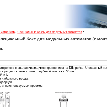
 устройств
/
Специальные боксы для модульных автоматов
/
пециальный бокс для модульных автоматов (с монт
ты
устройств с защелкивающимся креплением на DIN-рейке, U-образный пр
в и рядных клемм с макс. глубиной монтажа 72 мм.
E и N.
я кабельного ввода.
 дверцей.
для неиспользуемых проемов.