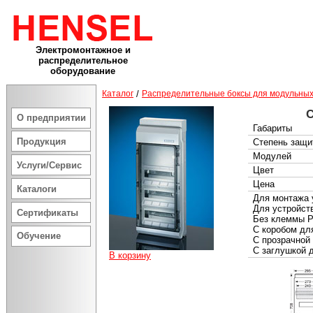
Электромонтажное и
распределительное
оборудование
Каталог
/
Распределительные боксы для модульных
С
О предприятии
Габариты
Продукция
Степень защи
Модулей
Услуги/Сервис
Цвет
Цена
Каталоги
Для монтажа 
Для устройст
Сертификаты
Без клеммы P
С коробом дл
Обучение
С прозрачной
С заглушкой 
В корзину