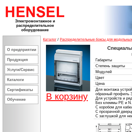
Электромонтажное и
распределительное
оборудование
Каталог
/
Распределительные боксы для модульных
Специаль
О предприятии
Продукция
Габариты
Степень защиты
Услуги/Сервис
Модулей
Цвет
Каталоги
Цена
Для монтажа устрой
Сертификаты
В корзину
образный профиль 
Для устройств и ря
Обучение
Без клеммы PE и N.
С коробом для кабе
С прозрачной дверц
С заглушкой для не