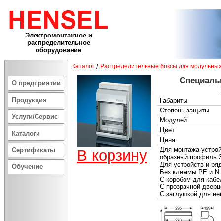
Электромонтажное и
распределительное
оборудование
Каталог
/
Распределительные боксы для модульных
Специаль
О предприятии
Продукция
Габариты
Степень защиты
Услуги/Сервис
Модулей
Цвет
Каталоги
Цена
Для монтажа устрой
Сертификаты
В корзину
образный профиль 
Для устройств и ря
Обучение
Без клеммы PE и N.
С коробом для кабе
С прозрачной дверц
С заглушкой для не