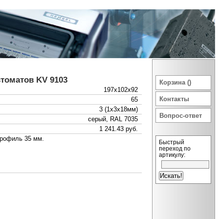
томатов KV 9103
Корзина ()
197x102x92
Контакты
65
3 (1x3x18мм)
Вопрос-ответ
серый, RAL 7035
1 241.43 руб.
профиль 35 мм.
Быстрый
переход по
артикулу: