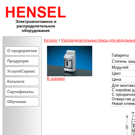
Электромонтажное и
распределительное
оборудование
Каталог
/
Распределительные боксы для модульных
О предприятии
Габариты
Продукция
Степень за
Модулей
Услуги/Сервис
Цвет
В корзину
Цена
Каталоги
Для монтажа
С коробом д
Сертификаты
С прозрачно
Отверстие д
Обучение
Новая клем