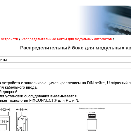
 устройств
/
Распределительные боксы для модульных автоматов
/
Распределительный бокс для модульных ав
щиты
 устройств с защелкивающимся креплением на DIN-рейке, U-образный 
ля кабельного ввода.
й дверцей.
ля установки оборудования выламывается.
мная технология FIXCONNECT® для PE и N.