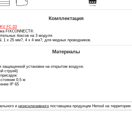
Комплектация
 KV FC 03
ика FIXCONNECT®.
тельных боксов на 3 модуля.
, 1 х 25 мм?, 4 x 4 мм?, для медных проводников.
Материалы
я защищенной установки на открытом воздухе.
ой струей)
 присадок:
сстояние 0,5 м
енее IP 65
иального и
неэксклюзивного
поставщика продукции Hensel на территории