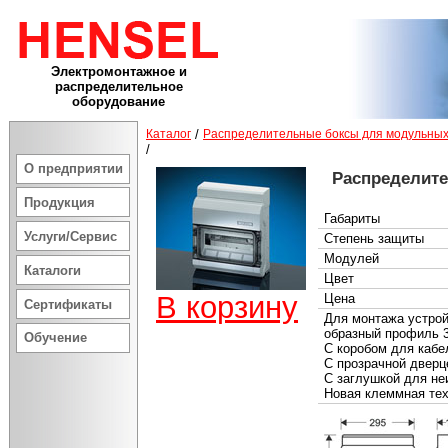
Электромонтажное и
распределительное
оборудование
Каталог
/
Распределительные боксы для модульных
/
О предприятии
Распределит
Продукция
Габариты
Услуги/Сервис
Степень защиты
Модулей
Каталоги
Цвет
В корзину
Цена
Сертификаты
Для монтажа устрой
образный профиль 
Обучение
С коробом для кабе
С прозрачной дверц
С заглушкой для не
Новая клеммная те