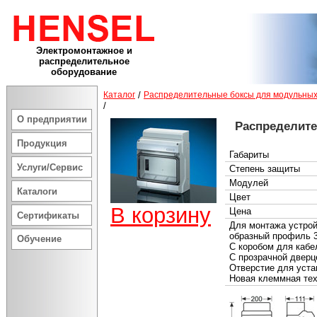
Электромонтажное и
распределительное
оборудование
Каталог
/
Распределительные боксы для модульных
/
О предприятии
Распределит
Продукция
Габариты
Услуги/Сервис
Степень защиты
Модулей
Каталоги
Цвет
В корзину
Цена
Сертификаты
Для монтажа устрой
образный профиль 
Обучение
С коробом для кабе
С прозрачной дверц
Отверстие для уста
Новая клеммная те