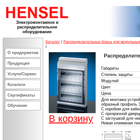
Электромонтажное и
распределительное
оборудование
Каталог
/
Распределительные боксы для модульных
/
О предприятии
Распределит
Продукция
Габариты
Услуги/Сервис
Степень защиты
Модулей
Каталоги
Цвет
Цена
Сертификаты
Для монтажа устрой
образный профиль 
Обучение
С коробом для кабе
С прозрачной дверц
В корзину
С заглушкой для не
Новая клеммная те