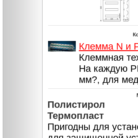
К
Клемма N и 
Клеммная т
На каждую PE
мм?, для ме
Полистирол
Термопласт
Пригодны для устан
для защищенной уст