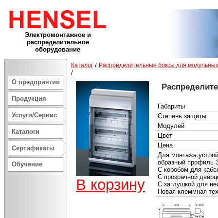
Электромонтажное и
распределительное
оборудование
Каталог
/
Распределительные боксы для модульных
/
О предприятии
Распределит
Продукция
Габариты
Услуги/Сервис
Степень защиты
Модулей
Каталоги
Цвет
Цена
Сертификаты
Для монтажа устрой
образный профиль 
Обучение
С коробом для кабе
С прозрачной дверц
В корзину
С заглушкой для не
Новая клеммная те