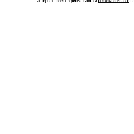
Интернет проект официального и
неэксклюзивного
по