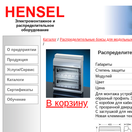
Электромонтажное и
распределительное
оборудование
Каталог
/
Распределительные боксы для модульных
/
О предприятии
Распределит
Продукция
Габариты
Услуги/Сервис
Степень защиты
Модулей
Каталоги
Цвет
Цена
Сертификаты
Для монтажа устрой
образный профиль 
Обучение
В корзину
С коробом для кабе
С прозрачной дверц
С заглушкой для не
Новая клеммная те