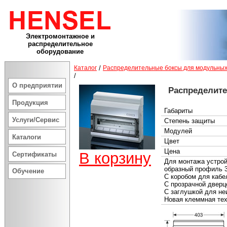
Электромонтажное и
распределительное
оборудование
Каталог
/
Распределительные боксы для модульных
/
О предприятии
Распределит
Продукция
Габариты
Услуги/Сервис
Степень защиты
Модулей
Каталоги
Цвет
Цена
В корзину
Сертификаты
Для монтажа устрой
образный профиль 
Обучение
С коробом для кабе
С прозрачной дверц
С заглушкой для не
Новая клеммная те