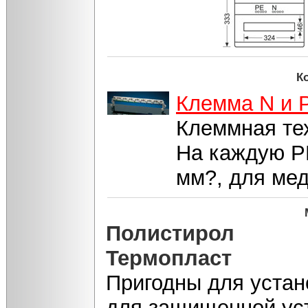
К
Клемма N и 
Клеммная т
На каждую PE
мм?, для ме
Полистирол
Термопласт
Пригодны для устан
для защищенной уст