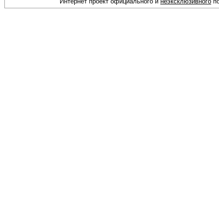
Интернет проект официального и
неэксклюзивного
по