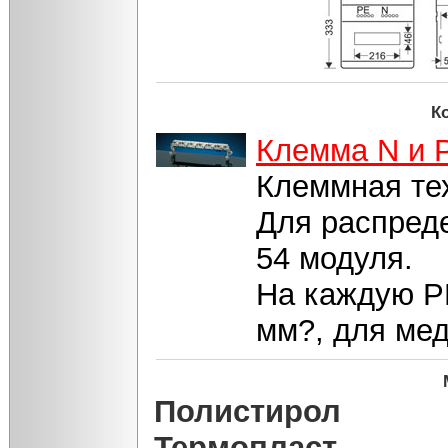
К
Клемма N и 
Клеммная т
Для распреде
54 модуля.
На каждую PE
мм?, для ме
Полистирол
Термопласт