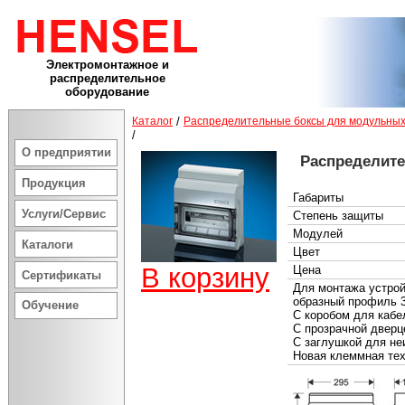
Электромонтажное и
распределительное
оборудование
Каталог
/
Распределительные боксы для модульных
/
О предприятии
Распределит
Продукция
Габариты
Услуги/Сервис
Степень защиты
Модулей
Каталоги
Цвет
В корзину
Цена
Сертификаты
Для монтажа устрой
образный профиль 
Обучение
С коробом для кабе
С прозрачной дверц
С заглушкой для не
Новая клеммная те