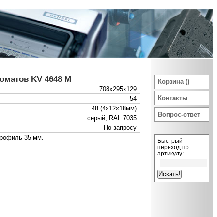
оматов KV 4648 M
Корзина ()
708x295x129
Контакты
54
48 (4x12x18мм)
Вопрос-ответ
серый, RAL 7035
По запросу
профиль 35 мм.
Быстрый
переход по
артикулу: