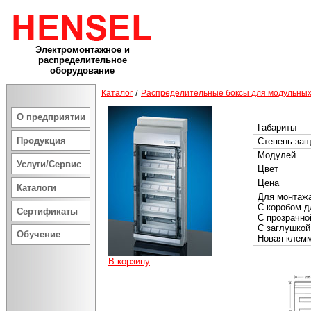
Электромонтажное и
распределительное
оборудование
Каталог
/
Распределительные боксы для модульных
О предприятии
Габариты
Продукция
Степень за
Модулей
Услуги/Сервис
Цвет
Цена
Каталоги
Для монтажа
С коробом д
Сертификаты
С прозрачно
С заглушкой
Обучение
Новая клем
В корзину