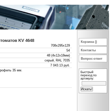
томатов KV 4648
Корзина ()
708x295x129
Контакты
54
48 (4x12x18мм)
Вопрос-ответ
серый, RAL 7035
7 043.13 руб.
профиль 35 мм.
Быстрый
переход по
артикулу: