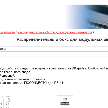
 устройств
/
Распределительные боксы для модульных автоматов
/
Распределительный бокс для модульных ав
щиты
 устройств с защелкивающимся креплением на DIN-рейке, U-образный 
ля кабельного ввода.
й дверцей.
 для неиспользуемых проемов.
мная технология FIXCONNECT® для PE и N.