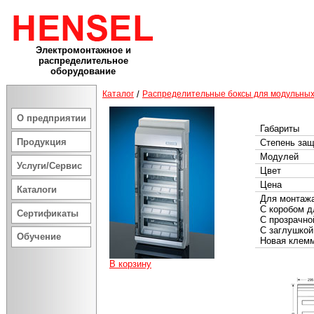
Электромонтажное и
распределительное
оборудование
Каталог
/
Распределительные боксы для модульных
О предприятии
Габариты
Продукция
Степень за
Модулей
Услуги/Сервис
Цвет
Цена
Каталоги
Для монтажа
С коробом д
Сертификаты
С прозрачно
С заглушкой
Обучение
Новая клем
В корзину