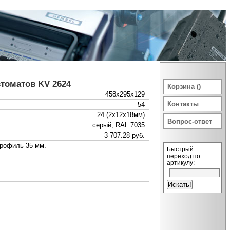
томатов KV 2624
Корзина ()
458x295x129
Контакты
54
24 (2x12x18мм)
Вопрос-ответ
серый, RAL 7035
3 707.28 руб.
профиль 35 мм.
Быстрый
переход по
артикулу: