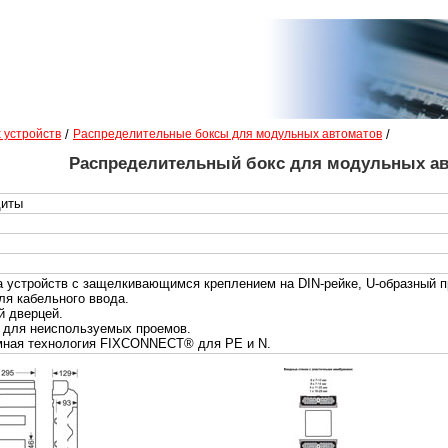
 устройств
/
Распределительные боксы для модульных автоматов
/
Распределительный бокс для модульных ав
щиты
 устройств с защелкивающимся креплением на DIN-рейке, U-образный 
ля кабельного ввода.
й дверцей.
 для неиспользуемых проемов.
мная технология FIXCONNECT® для PE и N.