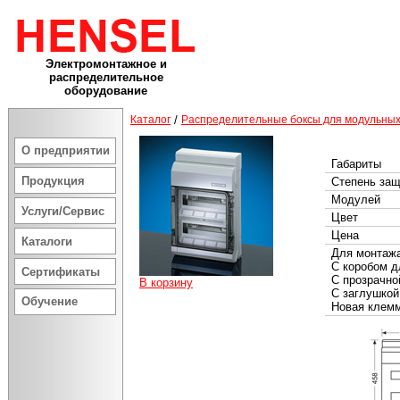
Электромонтажное и
распределительное
оборудование
Каталог
/
Распределительные боксы для модульных
О предприятии
Габариты
Продукция
Степень за
Модулей
Услуги/Сервис
Цвет
Цена
Каталоги
Для монтажа
С коробом д
Сертификаты
С прозрачно
В корзину
С заглушкой
Обучение
Новая клем