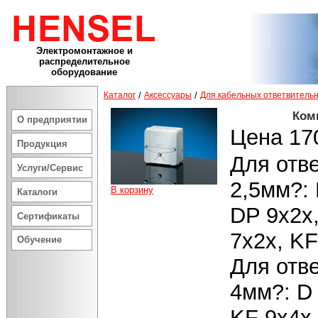
Электромонтажное и
распределительное
оборудование
Каталог
/
Аксессуары
/
Для кабельных ответвитель
Ком
О предприятии
Цена 170
Продукция
Для отв
Услуги/Сервис
2,5мм?: 
В корзину
Каталоги
DP 9x2x,
Сертификаты
7x2x, KF
Обучение
Для отв
4мм?: D 
KF 9x4x,