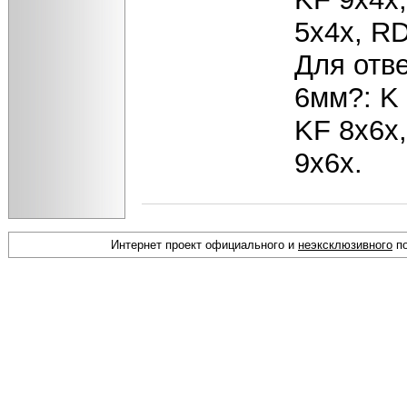
5x4x, RD
Для отв
6мм?: K 
KF 8x6x,
9x6x.
Интернет проект официального и
неэксклюзивного
по