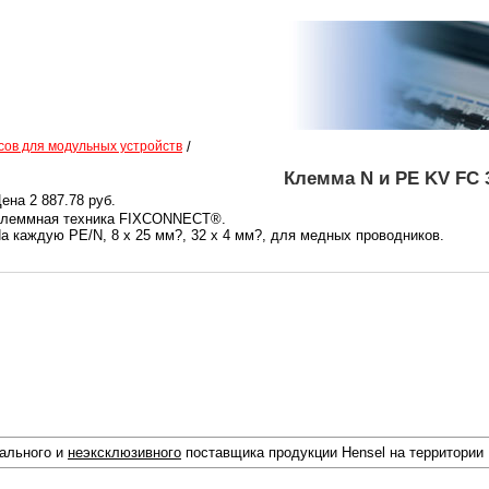
сов для модульных устройств
/
Клемма N и PE KV FC 
ена 2 887.78 руб.
леммная техника FIXCONNECT®.
а каждую PE/N, 8 х 25 мм?, 32 x 4 мм?, для медных проводников.
иального и
неэксклюзивного
поставщика продукции Hensel на территории